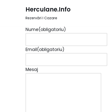
Herculane.Info
Sari
Rezervări I Cazare
la
conținut
Nume
(obligatoriu)
Email
(obligatoriu)
Mesaj